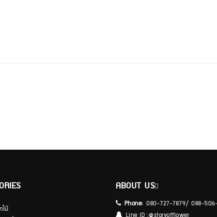
ORIES
ABOUT US
Phone:
080-727-7879/ 088-506
กไม้
Line ID :
@storyofflower