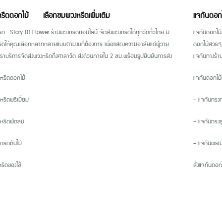
หรีดดอกไม้
เลือกชมพวงหรีดเพิ่มเติม
แจกันดอก
ีด Story Of Flower ร้านพวงหรีดออนไลน์ จัดส่งพวงหรีดได้ทุกวัดทั่วไทย มี
แจกันดอกไม้
ีดให้คุณเลือกหลากหลายแบบตามงบที่ต้องการ เพื่อแสดงความอาลัยแด่ผู้วาย
ดอกไม้สวยๆ 
เราบริการจัดส่งพวงหรีดถึงศาลาวัด ส่งด่วนภายใน 2 ชม.พร้อมรูปยืนยันการส่ง
แจกันทางร้
หรีดดอกไม้
แจกันดอกไม้
หรีดพรีเมี่ยม
- แจกันทรง
หรีดพัดลม
- แจกันทรงส
หรีดต้นไม้
- แจกันพรีเม
รีดของใช้
สั่งแจกันดอก