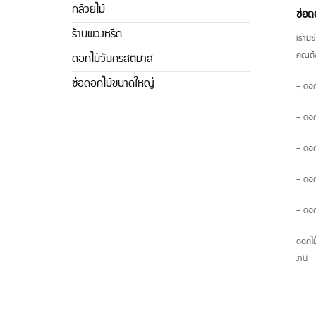
กล้วยไม้
ช่อ
ร้านพวงหรีด
เรามี
คุณต้
ดอกไม้วันคริสตมาส
ช่อดอกไม้ขนาดใหญ่
- ดอ
- ดอกล
- ดอก
- ดอก
- ดอก
ดอกไม
งาน