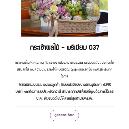
กระเช้าผลไม้ - พรีเมียม 037
กระเช้าผลไม้คัดคุณภาพ จัดเรียงอย่างสวยงามและประณีต พร้อมประดับด้วยดอกไม้
สีสันสดใส เพิ่มความน่าประทับใจให้ของขวัญ ดูหรูหราและสดชื่น เหมาะสำหรับทุก
โอกาส
จัดแต่งตามงบประมาณของลูกค้า (แบบพรีเมียมขนาดตามรูปราคา 4,290
บาท) หากต้องการงบประหยัดกว่านี้ สามารถทักมาแจ้งงบที่คุณต้องการได้เลย
นะคะ ช่างยินดีดีไซน์ให้สวยที่สุดตามงบจริงค่ะ
ดูรายละเอียด