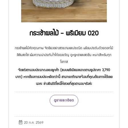
กระเช้าผลไม้ - พรีเมียม 020
กระเช้าผลไม้คัดคุณภาพ จัดเรียงอย่างสวยงามและประณีต พร้อมประดับด้วยดอกไม้
สีสันสดใส เพิ่มความน่าประทับใจให้ของขวัญ ดูหรูหราและสดชื่น เหมาะสำหรับทุก
โอกาส
จัดแต่งตามงบประมาณของลูกค้า (แบบพรีเมียมขนาดตามรูปราคา 3,790
บาท) หากต้องการงบประหยัดกว่านี้ สามารถทักมาแจ้งงบที่คุณต้องการได้เลย
นะคะ ช่างยินดีดีไซน์ให้สวยที่สุดตามงบจริงค่ะ
ดูรายละเอียด
20 ก.ค. 2569