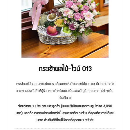
กระเช้าผลไม้-ไวน์ 013
กระเช้าผลไม้สดคุณภาพคัดสรร พร้อมตกแต่งด้วยดอกไม้สวยงาม เพิ่มความสดใส
และความประทับใจให้ผู้รับ เหมาะสำหรับมอบเป็นของขวัญในทุกโอกาส ไม่ว่าจะเป็น
วันเกิด ว
จัดแต่งตามงบประมาณของลูกค้า (แบบพรีเมียมขนาดตามรูปราคา 4,090
บาท) หากต้องการงบประหยัดกว่านี้ สามารถทักมาแจ้งงบที่คุณต้องการได้เลย
นะคะ ช่างยินดีดีไซน์ให้สวยที่สุดตามงบจริงค่ะ