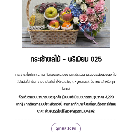
กระเช้าผลไม้ - พรีเมียม 025
กระเช้าผลไม้คัดคุณภาพ จัดเรียงอย่างสวยงามและประณีต พร้อมประดับด้วยดอกไม้
สีสันสดใส เพิ่มความน่าประทับใจให้ของขวัญ ดูหรูหราและสดชื่น เหมาะสำหรับทุก
โอกาส
จัดแต่งตามงบประมาณของลูกค้า (แบบพรีเมียมขนาดตามรูปราคา 4,290
บาท) หากต้องการงบประหยัดกว่านี้ สามารถทักมาแจ้งงบที่คุณต้องการได้เลย
นะคะ ช่างยินดีดีไซน์ให้สวยที่สุดตามงบจริงค่ะ
ดูรายละเอียด