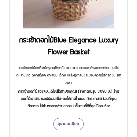
กระเช้าดอกไม้Blue Elegance Luxury
Flower Basket
กระเช้าดอกไม้สดดีไซน์หรูโทนสีขาวฟ้า ผสมผสานความลงตัวของดอกไฮเดรนเยีย
กุหลาบขาว ดอกสต๊อค อิจีเลียม แว๊กซ์ และใบยูคาลิปตัส มอบความรู้สึกสดชื่น สง่า
งาม เ
กระเช้าดอกไม้สวยจบ...ดีไซน์ได้ตามงบคุณ! (ราคาตามรูป 3,090 บ.) ร้าน
ดอกไม้เราสามารถปรับงบเพิ่ม-ลดได้ตามใจชอบ ทักแชทมาแจ้งงบที่คุณ
ต้องการ ให้ช่างของเราช่วยออกแบบชิ้นงานที่ดีที่สุดให้คุณซิคะ
ดูรายละเอียด