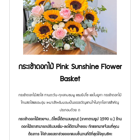
กระเช้าดอกไม้ Pink Sunshine Flower
Basket
กระเช้าดอกไม้สดใส ทานตะวัน-กุหลาบชมพู แซมยิปโซ และใบยูคา กระเช้าดอกไม้
โทนสดใสและอบอุ่น เหมาะสำหรับมอบเป็นของขวัญแทนใจในทุกโอกาสสำคัญ
ประกอบด้วย ด
กระเช้าดอกไม้สวยจบ...ดีไซน์ได้ตามงบคุณ! (ราคาตามรูป 3,590 บ.) ร้าน
ดอกไม้เราสามารถปรับงบเพิ่ม-ลดได้ตามใจชอบ ทักแชทมาแจ้งงบที่คุณ
ต้องการ ให้ช่างของเราช่วยออกแบบชิ้นงานที่ดีที่สุดให้คุณซิคะ