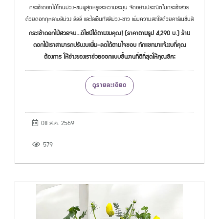
กระเช้าดอกไม้โทนม่วง-ชมพูสุดหรูและหวานละมุน จัดอย่างประณีตในกระเช้าสวย
ด้วยดอกกุหลาบสีม่วง ลิลลี่ และไลเซ็นทัสสีม่วง-ขาว เพิ่มความสดใสด้วยคาร์เนชั่นสี
กระเช้าดอกไม้สวยจบ...ดีไซน์ได้ตามงบคุณ! (ราคาตามรูป 4,290 บ.) ร้าน
ดอกไม้เราสามารถปรับงบเพิ่ม-ลดได้ตามใจชอบ ทักแชทมาแจ้งงบที่คุณ
ต้องการ ให้ช่างของเราช่วยออกแบบชิ้นงานที่ดีที่สุดให้คุณซิคะ
ดูรายละเอียด
08 ส.ค. 2569
579