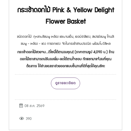
กระเช้าดอกไม้ Pink & Yellow Delight
Flower Basket
ชนิดดอกไม้: กุหลาบสีชมพู เหลือง และบานเย็น, เยอบีร่าสีแดง, สเปรย์ชมพู โทนสี:
ชมพู - เหลือง - แดง การตกแต่ง: จัดในกระเช้าสานประณีต พร้อมโบว์สีเหล
กระเช้าดอกไม้สวยจบ...ดีไซน์ได้ตามงบคุณ! (ราคาตามรูป 4,090 บ.) ร้าน
ดอกไม้เราสามารถปรับงบเพิ่ม-ลดได้ตามใจชอบ ทักแชทมาแจ้งงบที่คุณ
ต้องการ ให้ช่างของเราช่วยออกแบบชิ้นงานที่ดีที่สุดให้คุณซิคะ
ดูรายละเอียด
08 ส.ค. 2569
390