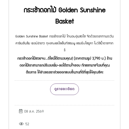
กระเช้าดอกไม้ Golden Sunshine
Basket
Golden Sunshine Basket กระเช้าดอกไม้ โทนอบอุ่นสดใส จัดด้วยดอกทานตะวัน
คาร์เนชั่นส้ม เยอบีร่าขาว กุหลาบและไลเซ็นทัสชมพู แซมยิบโซยูคา โบว์สีน้ำตาลจาก
ร้
กระเช้าดอกไม้สวยจบ...ดีไซน์ได้ตามงบคุณ! (ราคาตามรูป 3,790 บ.) ร้าน
ดอกไม้เราสามารถปรับงบเพิ่ม-ลดได้ตามใจชอบ ทักแชทมาแจ้งงบที่คุณ
ต้องการ ให้ช่างของเราช่วยออกแบบชิ้นงานที่ดีที่สุดให้คุณซิคะ
ดูรายละเอียด
08 ส.ค. 2569
52