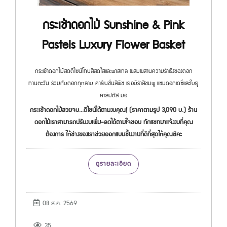
กระเช้าดอกไม้ Sunshine & Pink
Pastels Luxury Flower Basket
กระเช้าดอกไม้สดดีไซน์โทนสีสดใสและพาสเทล ผสมผสานความร่าเริงของดอก
ทานตะวัน ร่วมกับดอกกุหลาบ คาร์เนชั่นสีพีช เยอบีร่าสีชมพู แซมดอกเดซี่และใบยู
คาลิปตัส มอ
กระเช้าดอกไม้สวยจบ...ดีไซน์ได้ตามงบคุณ! (ราคาตามรูป 3,090 บ.) ร้าน
ดอกไม้เราสามารถปรับงบเพิ่ม-ลดได้ตามใจชอบ ทักแชทมาแจ้งงบที่คุณ
ต้องการ ให้ช่างของเราช่วยออกแบบชิ้นงานที่ดีที่สุดให้คุณซิคะ
ดูรายละเอียด
08 ส.ค. 2569
35