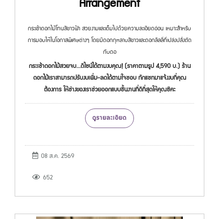
Arrangement
กระเช้าดอกไม้โทนสีขาวฟ้า สวยงามและเต็มไปด้วยความละเอียดอ่อน เหมาะสำหรับ
การมอบให้ในโอกาสพิเศษต่างๆ โดยมีดอกกุหลาบสีขาวและดอกลิลลี่ที่เปล่งปลั่งตัด
กับดอ
กระเช้าดอกไม้สวยจบ...ดีไซน์ได้ตามงบคุณ! (ราคาตามรูป 4,590 บ.) ร้าน
ดอกไม้เราสามารถปรับงบเพิ่ม-ลดได้ตามใจชอบ ทักแชทมาแจ้งงบที่คุณ
ต้องการ ให้ช่างของเราช่วยออกแบบชิ้นงานที่ดีที่สุดให้คุณซิคะ
ดูรายละเอียด
08 ส.ค. 2569
652