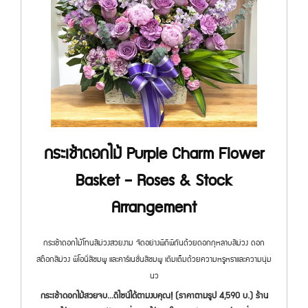
กระเช้าดอกไม้ Purple Charm Flower
Basket – Roses & Stock
Arrangement
กระเช้าดอกไม้โทนสีม่วงสวยงาม จัดอย่างพิถีพิถันด้วยดอกกุหลาบสีม่วง ดอก
สต๊อกสีม่วง พีโอนี่สีชมพู และคาร์เนชั่นสีชมพู เติมเต็มด้วยความหรูหราและความนุ่ม
นว
กระเช้าดอกไม้สวยจบ...ดีไซน์ได้ตามงบคุณ! (ราคาตามรูป 4,590 บ.) ร้าน