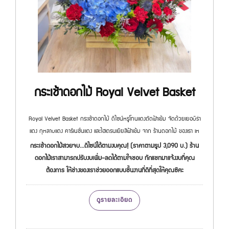
กระเช้าดอกไม้ Royal Velvet Basket
Royal Velvet Basket กระเช้าดอกไม้ ดีไซน์หรูโทนแดงตัดฟ้าเข้ม จัดด้วยเยอบีร่า
แดง กุหลาบแดง คาร์เนชั่นแดง และไฮเดรนเยียสีฟ้าเข้ม จาก ร้านดอกไม้ ของเรา เห
กระเช้าดอกไม้สวยจบ...ดีไซน์ได้ตามงบคุณ! (ราคาตามรูป 3,090 บ.) ร้าน
ดอกไม้เราสามารถปรับงบเพิ่ม-ลดได้ตามใจชอบ ทักแชทมาแจ้งงบที่คุณ
ต้องการ ให้ช่างของเราช่วยออกแบบชิ้นงานที่ดีที่สุดให้คุณซิคะ
ดูรายละเอียด