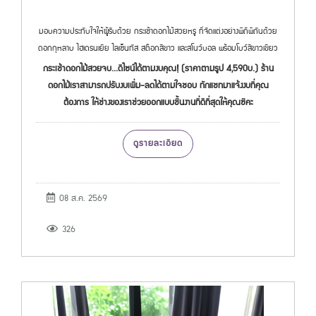
มอบความประทับใจให้ผู้รับด้วย กระเช้าดอกไม้สวยหรู ที่จัดแต่งอย่างพิถีพิถันด้วย
ดอกกุหลาบ ไฮเดรนเยีย ไลเซ็นทัส สต๊อกสีขาว และสโนว์บอล พร้อมโบว์สีขาวเขียว
กระเช้าดอกไม้สวยจบ...ดีไซน์ได้ตามงบคุณ! (ราคาตามรูป 4,590บ.) ร้าน
ดอกไม้เราสามารถปรับงบเพิ่ม-ลดได้ตามใจชอบ ทักแชทมาแจ้งงบที่คุณ
ต้องการ ให้ช่างของเราช่วยออกแบบชิ้นงานที่ดีที่สุดให้คุณซิคะ
ดูรายละเอียด
08 ส.ค. 2569
326