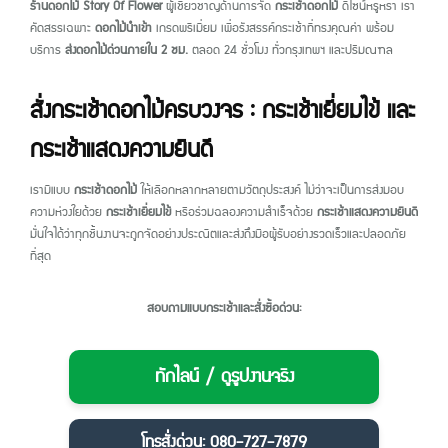
ร้านดอกไม้ Story Of Flower
ผู้เชี่ยวชาญด้านการจัด
กระเช้าดอกไม้
ดีไซน์หรูหรา เรา
คัดสรรเฉพาะ
ดอกไม้นำเข้า
เกรดพรีเมี่ยม เพื่อรังสรรค์กระเช้าที่ทรงคุณค่า พร้อม
บริการ
ส่งดอกไม้ด่วนภายใน 2 ชม.
ตลอด 24 ชั่วโมง ทั่วกรุงเทพฯ และปริมณฑล
สั่งกระเช้าดอกไม้ครบวงจร : กระเช้าเยี่ยมไข้ และ
กระเช้าแสดงความยินดี
เรามีแบบ
กระเช้าดอกไม้
ให้เลือกหลากหลายตามวัตถุประสงค์ ไม่ว่าจะเป็นการส่งมอบ
ความห่วงใยด้วย
กระเช้าเยี่ยมไข้
หรือร่วมฉลองความสำเร็จด้วย
กระเช้าแสดงความยินดี
มั่นใจได้ว่าทุกชิ้นงานจะถูกจัดอย่างประณีตและส่งถึงมือผู้รับอย่างรวดเร็วและปลอดภัย
ที่สุด
สอบถามแบบกระเช้าและสั่งซื้อด่วน:
ทักไลน์ / ดูรูปงานจริง
โทรสั่งด่วน: 080-727-7879