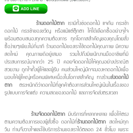
โทร 080-7277879 Line ID : @storyofflower (มี@ด้วยนะคะ)
ร้านดอกไม้ตาก
เรามีทั้งช่อดอกไม้ แจกัน กระเช้า
ดอกไม้ กระเช้าของขวัญ หรือแม้แต่ตุ๊กตา ให้ได้เลือกซื้ออย่างจุใจ
พร้อมตอบสนองทุกความต้องการ ทุกโอกาสสำคัญของคุณโดยสั่ง
ซื้อง่ายๆเพียงไม่กี่นาที ร้านดอกไม้ของเราใช้ดอกไม้คุณภาพ มีความ
สดใหม่ คุณภาพดีอยู่เสมอ รวมไปถึงมีพนักงานมืออาชีพที่มี
ประสบการณ์มากกว่า 25 ปี คอยจัดดอกไม้ให้คุณอย่างปราณีต
สวยงาม ถูกใจทั้งผู้ให้และผู้รับ คนส่วนใหญ่มักจะมองหาดอกไม้เพื่อ
มอบให้ผู้ใหญ่หรือคนพิเศษเนื่องในโอกาสสำคัญ ทางร้าน
ส่งดอกไม้
ตาก
ตระหนักดีว่าดอกไม้ที่ลูกค้าต้องการส่วนใหญ่เน้นในเรื่องของ
รูปแบบการจัดแต่ง ความสดของดอกไม้ และการจัดส่งตรงเวลา
ร้านจัดดอกไม้ตาก
มีบริการที่หลากหลาย เพื่อให้ตรง
ตามความต้องการของผู้สั่งซื้อ ดอกไม้ที่
ร้านดอกไม้ตาก
สดใหม่ทุก
วัน ท่านจึงวางใจและใช้บริการร้านของเราได้ตลอด 24 ชั่วโมง เพราะ