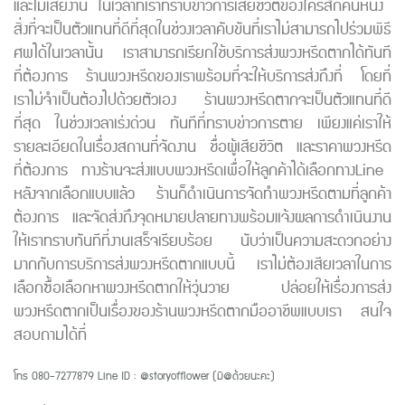
และไม่เสียงาน ในเวลาที่เราทราบข่าวการเสียชีวิตของใครสักคนหนึ่ง
สิ่งที่จะเป็นตัวแทนที่ดีที่สุดในช่วงเวลาคับขันที่เราไม่สามารถไปร่วมพิธี
ศพได้ในเวลานั้น เราสามารถเรียกใช้บริการส่งพวงหรีดตากได้ทันที
ที่ต้องการ ร้านพวงหรีดของเราพร้อมที่จะให้บริการส่งถึงที่ โดยที่
เราไม่จำเป็นต้องไปด้วยตัวเอง ร้านพวงหรีดตากจะเป็นตัวแทนที่ดี
ที่สุด ในช่วงเวลาเร่งด่วน ทันทีที่ทราบข่าวการตาย เพียงแค่เราให้
รายละเอียดในเรื่องสถานที่จัดงาน ชื่อผู้เสียชีวิต และราคาพวงหรีด
ที่ต้องการ ทางร้านจะส่งแบบพวงหรีดเพื่อให้ลูกค้าได้เลือกทางLine
หลังจากเลือกแบบแล้ว ร้านก็ดำเนินการจัดทำพวงหรีดตามที่ลูกค้า
ต้องการ และจัดส่งถึงจุดหมายปลายทางพร้อมแจ้งผลการดำเนินงาน
ให้เราทราบทันทีที่งานเสร็จเรียบร้อย นับว่าเป็นความสะดวกอย่าง
มากกับการบริการส่งพวงหรีดตากแบบนี้ เราไม่ต้องเสียเวลาในการ
เลือกซื้อเลือกหาพวงหรีดตากให้วุ่นวาย ปล่อยให้เรื่องการส่ง
พวงหรีดตากเป็นเรื่องของร้านพวงหรีดตากมืออาชีพแบบเรา สนใจ
สอบถามได้ที่
โทร 080-7277879 Line ID : @storyofflower (มี@ด้วยนะคะ)