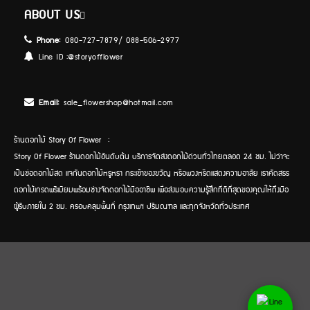
ABOUT US
Phone:
080-727-7879/ 088-506-2977
Line ID :
@storyofflower
Email:
sale_flowershop@hotmail.com
ร้านดอกไม้ Story Of Flower :
Story Of Flower ร้านดอกไม้อันดับต้น บริการจัดส่งดอกไม้ด่วนทั่วไทยตลอด 24 ชม. ไม่ว่าจะ
เป็นช่อดอกไม้สด แจกันดอกไม้หรูหรา กระเช้าของขวัญ หรือพวงหรีดแสดงความอาลัย เราคัดสรร
ดอกไม้เกรดพรีเมียมพร้อมช่างจัดดอกไม้มืออาชีพ เพื่อส่งมอบความรู้สึกที่ดีที่สุดของคุณให้ถึงมือ
ผู้รับภายใน 2 ชม. ครอบคลุมพื้นที่ กรุงเทพฯ ปริมณฑล และทุกจังหวัดทั่วประเทศ