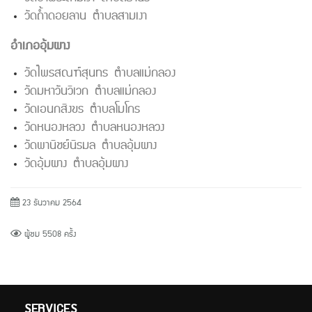
วัดถ้ำดอยลาน ตำบลสามเงา
อำเภออุ้มผาง
วัดไพรสณฑ์สุนทร ตำบลแม่กลอง
วัดมหาวันวิเวก ตำบลแม่กลอง
วัดเอนกสิงขร ตำบลโมโกร
วัดหนองหลวง ตำบลหนองหลวง
วัดพานิชย์นิรมล ตำบลอุ้มผาง
วัดอุ้มผาง ตำบลอุ้มผาง
23 ธันวาคม 2564
ผู้ชม 5508 ครั้ง
SERVICES