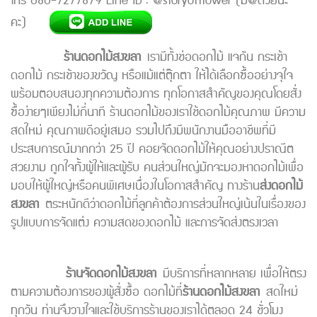
โทร 080-7277879 Line ID : @storyofflower (มี@ด้วยนะ
คะ)
ร้านดอกไม้สงขลา
เรามีทั้งช่อดอกไม้ แจกัน กระเช้า
ดอกไม้ กระเช้าของขวัญ หรือแม้แต่ตุ๊กตา ให้ได้เลือกซื้ออย่างจุใจ
พร้อมตอบสนองทุกความต้องการ ทุกโอกาสสำคัญของคุณโดยสั่ง
ซื้อง่ายๆเพียงไม่กี่นาที ร้านดอกไม้ของเราใช้ดอกไม้คุณภาพ มีความ
สดใหม่ คุณภาพดีอยู่เสมอ รวมไปถึงมีพนักงานมืออาชีพที่มี
ประสบการณ์มากกว่า 25 ปี คอยจัดดอกไม้ให้คุณอย่างปราณีต
สวยงาม ถูกใจทั้งผู้ให้และผู้รับ คนส่วนใหญ่มักจะมองหาดอกไม้เพื่อ
มอบให้ผู้ใหญ่หรือคนพิเศษเนื่องในโอกาสสำคัญ ทางร้าน
ส่งดอกไม้
สงขลา
ตระหนักดีว่าดอกไม้ที่ลูกค้าต้องการส่วนใหญ่เน้นในเรื่องของ
รูปแบบการจัดแต่ง ความสดของดอกไม้ และการจัดส่งตรงเวลา
ร้านจัดดอกไม้สงขลา
มีบริการที่หลากหลาย เพื่อให้ตรง
ตามความต้องการของผู้สั่งซื้อ ดอกไม้ที่
ร้านดอกไม้สงขลา
สดใหม่
ทุกวัน ท่านจึงวางใจและใช้บริการร้านของเราได้ตลอด 24 ชั่วโมง