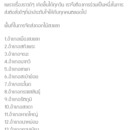
เพราะเรื่องราวดีๆ เกิดขึ้นได้ทุกวัน เราจึงต้องการร่วมเป็นหนึ่งในการ
ส่งต่อสิ่งดีๆที่น่าประทับใจให้กับทุกคนตลอดไป
พื้นที่ในการจัดส่งดอกไม้สงขลา
1.อำเภอเมืองสงขลา
2.อำเภอสทิงพระ
3.อำเภอจะนะ
4.อำเภอนาทวี
5.อำเภอเทพา
6.อำเภอสะบ้าย้อย
7.อำเภอระโนด
8.อำเภอกระแสสินธุ์
9.อำเภอรัตภูมิ
10.อำเภอสะเดา
11.อำเภอหาดใหญ่
12.อำเภอนาหม่อม
13.อำเภอควนเนียง