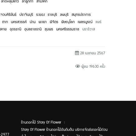
ลาดหลุมแก้ว
ลำลูกกา
สามโคก
จวบคีรีขันธ์
ปราจีนบุรี
ระยอง
ราชบุรี
ลพบุรี
สมุทรปราการ
ตาก
นครสวรรค์
น่าน
พะเยา
พิจิตร
พิษณุโลก
เพชรบูรณ์
แพร่
งคาย
อุดรธานี
อุบลราชธานี
ชุมพร
นครศรีธรรมราช
นราธิวาส
28 เมษายน 2567
ผู้ชม 19630 ครั้ง
ร้านดอกไม้ Story Of Flower :
Story Of Flower ร้านดอกไม้อันดับต้น บริการจัดส่งดอกไม้ด่วน
-2977