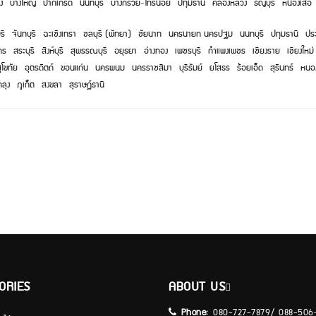
ง
บางใหญ่
ปากเกร็ด
นนทบุรี
บางกรวย
-
ไทรน้อย
ปทุมธานี
คลองหลวง
ธัญบุรี
หนองเสือ
รี
จันทบุรี
ฉะเชิงเทรา
ชลบุรี (พัทยา)
ชัยนาท
นครนายก
นครปฐม
นนทบุรี
ปทุมธานี
ประ
คร
สระบุรี
สิงห์บุรี
สุพรรณบุรี
อยุธยา
อ่างทอง
เพชรบุรี
กำแพงเพชร
เชียงราย
เชียงใหม่
ุโขทัย
อุตรดิตถ์
ขอนแก่น
นครพนม
นครราชสีมา
บุรีรัมย์
ยโสธร
ร้อยเอ็ด
สุรินทร์
หนอ
ทลุง
ภูเก็ต
สงขลา
สุราษฏ์ธานี
ORIES
ABOUT US
Phone:
080-727-7879/ 088-506