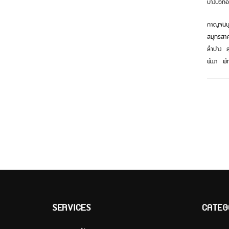
บางบัวทอ
กาญจนบุ
สมุทรสา
ลำปาง
ส
พังงา
พั
SERVICES
CATEG