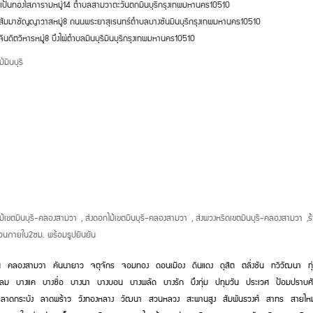
ดแป้นทองโสภาราม
หมู่
14
ตำบลสามวาตะวันตก
มีนบุรี
กรุงเทพมหานคร
10510
ดสัมมาชัญญาวาส
หมู่
8
ถนนพระยาสุเรนทร์
ตำบลบางชัน
มีนบุรี
กรุงเทพมหานคร
10510
จินดิตวิหาร
หมู่
8
บึงไผ่
ตำบลมีนบุรี
มีนบุรี
กรุงเทพมหานคร
10510
้มีนบุรี
ม้เขตมีนบุรี-คลองสามวา
,
ส่งดอกไม้เขตมีนบุรี-คลองสามวา
,
ส่งพวงหรีดเขตมีนบุรี-คลองสามวา
,
ร
วนภายใน2ชม. พร้อมรูปยืนยัน
น
คลองสามวา
คันนายาว
จตุจักร
จอมทอง
ดอนเมือง
ดินแดง
ดุสิต
ตลิ่งชัน
ทวีวัฒนา
ทุ
หลม
บางแค
บางซื่อ
บางนา
บางบอน
บางพลัด
บางรัก
บึงกุ่ม
ปทุมวัน
ประเวศ
ป้อมปราบศั
ลาดกระบัง
ลาดพร้าว
วังทองหลาง
วัฒนา
สวนหลวง
สะพานสูง
สัมพันธวงศ์
สาทร
สายไห