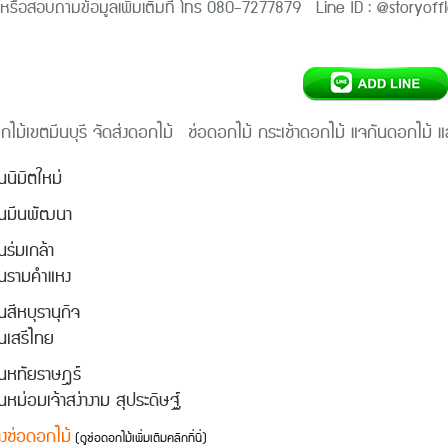
หรือสอบถามข้อมูลเพิ่มเติมที่ โทร 080-7277879 Line ID : @storyo
กไม้
เขตมีนบุรี
จัดส่งดอกไม้ ช่อดอกไม้ กระเช้าดอกไม้ แจกันดอกไม้ แ
นิมิตใหม่
นมีนพัฒนา
ร่มเกล้า
นรามคำแหง
สีหบุรานุกิจ
เสรีไทย
นหทัยราษฎร์
หม่อมเจ้าสง่างาม สุประดิษฐ์
างช่อดอกไม้
(ดูช่อดอกไม้เพิ่มเติมคลิกที่นี่)