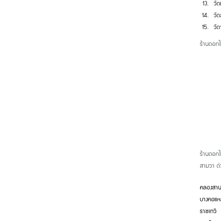
วั
วั
วัด
ร้านดอกไม
ร้านดอกไ
สามวา ด่
คลองสา
บางคอแ
ราชเทวี