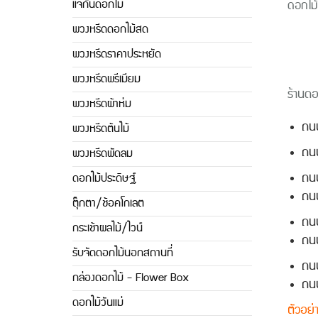
แจกันดอกไม้
ดอกไม้
พวงหรีดดอกไม้สด
พวงหรีดราคาประหยัด
พวงหรีดพรีเมียม
ร้านดอ
พวงหรีดผ้าห่ม
ถนน
พวงหรีดต้นไม้
ถน
พวงหรีดพัดลม
ถนน
ดอกไม้ประดิษฐ์
ถน
ตุ๊กตา/ช้อคโกเลต
ถนน
กระเช้าผลไม้/ไวน์
ถนน
รับจัดดอกไม้นอกสถานที่
ถน
กล่องดอกไม้ - Flower Box
ถนน
ดอกไม้วันแม่
ตัวอย่