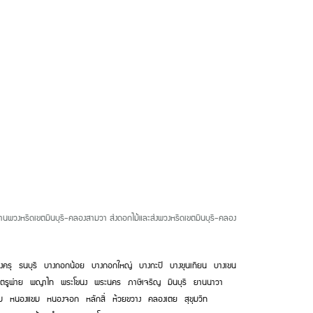
้านพวงหรีดเขตมีนบุรี-คลองสามวา ส่งดอกไม้และส่งพวงหรีดเขตมีนบุรี-คลอง
่งครุ
ธนบุรี
บางกอกน้อย
บางกอกใหญ่
บางกะปิ
บางขุนเทียน
บางเขน
ตรูพ่าย
พญาไท
พระโขนง
พระนคร
ภาษีเจริญ
มีนบุรี
ยานนาวา
ม
หนองแขม
หนองจอก
หลักสี่
ห้วยขวาง
คลองเตย
สุขุมวิท