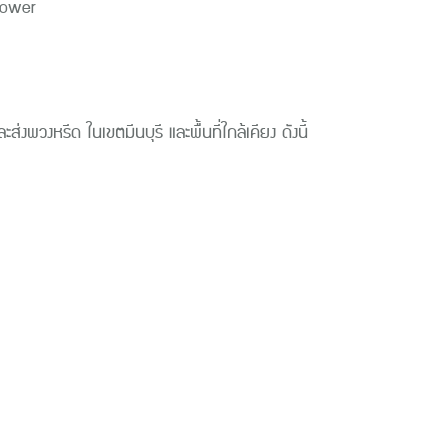
fflower
ละส่งพวงหรีด ใน
เขตมีนบุรี
และพื้นที่ใกล้เคียง ดังนี้