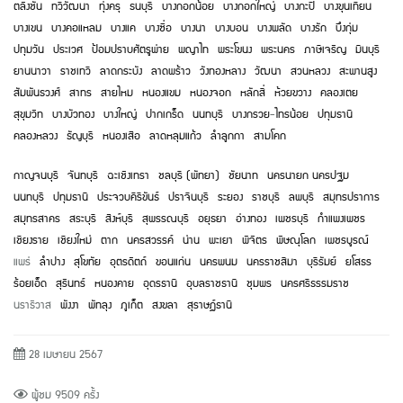
ตลิ่งชัน
ทวีวัฒนา
ทุ่งครุ
ธนบุรี
บางกอกน้อย
บางกอกใหญ่
บางกะปิ
บางขุนเทียน
บางเขน
บางคอแหลม
บางแค
บางซื่อ
บางนา
บางบอน
บางพลัด
บางรัก
บึงกุ่ม
ปทุมวัน
ประเวศ
ป้อมปราบศัตรูพ่าย
พญาไท
พระโขนง
พระนคร
ภาษีเจริญ
มีนบุรี
ยานนาวา
ราชเทวี
ลาดกระบัง
ลาดพร้าว
วังทองหลาง
วัฒนา
สวนหลวง
สะพานสูง
สัมพันธวงศ์
สาทร
สายไหม
หนองแขม
หนองจอก
หลักสี่
ห้วยขวาง
คลองเตย
สุขุมวิท
บางบัวทอง
บางใหญ่
ปากเกร็ด
นนทบุรี
บางกรวย
-
ไทรน้อย
ปทุมธานี
คลองหลวง
ธัญบุรี
หนองเสือ
ลาดหลุมแก้ว
ลำลูกกา
สามโคก
กาญจนบุรี
จันทบุรี
ฉะเชิงเทรา
ชลบุรี (พัทยา)
ชัยนาท
นครนายก
นครปฐม
นนทบุรี
ปทุมธานี
ประจวบคีรีขันธ์
ปราจีนบุรี
ระยอง
ราชบุรี
ลพบุรี
สมุทรปราการ
สมุทรสาคร
สระบุรี
สิงห์บุรี
สุพรรณบุรี
อยุธยา
อ่างทอง
เพชรบุรี
กำแพงเพชร
เชียงราย
เชียงใหม่
ตาก
นครสวรรค์
น่าน
พะเยา
พิจิตร
พิษณุโลก
เพชรบูรณ์
แพร่
ลำปาง
สุโขทัย
อุตรดิตถ์
ขอนแก่น
นครพนม
นครราชสีมา
บุรีรัมย์
ยโสธร
ร้อยเอ็ด
สุรินทร์
หนองคาย
อุดรธานี
อุบลราชธานี
ชุมพร
นครศรีธรรมราช
นราธิวาส
พังงา
พัทลุง
ภูเก็ต
สงขลา
สุราษฏ์ธานี
28 เมษายน 2567
ผู้ชม 9509 ครั้ง