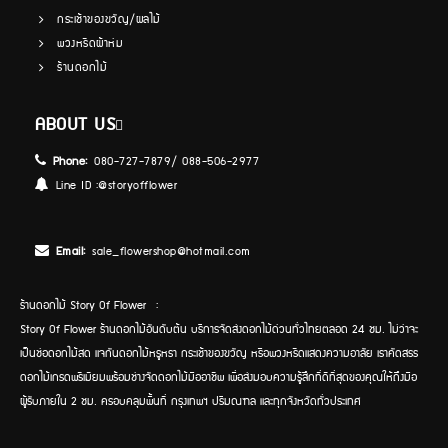
กระเช้าของขวัญ/ผลไม้
พวงหรีดผ้าห่ม
ร้านดอกไม้
ABOUT US
Phone:
080-727-7879/ 088-506-2977
Line ID :
@storyofflower
Email:
sale_flowershop@hotmail.com
ร้านดอกไม้ Story Of Flower :
Story Of Flower ร้านดอกไม้อันดับต้น บริการจัดส่งดอกไม้ด่วนทั่วไทยตลอด 24 ชม. ไม่ว่าจะ
เป็นช่อดอกไม้สด แจกันดอกไม้หรูหรา กระเช้าของขวัญ หรือพวงหรีดแสดงความอาลัย เราคัดสรร
ดอกไม้เกรดพรีเมียมพร้อมช่างจัดดอกไม้มืออาชีพ เพื่อส่งมอบความรู้สึกที่ดีที่สุดของคุณให้ถึงมือ
ผู้รับภายใน 2 ชม. ครอบคลุมพื้นที่ กรุงเทพฯ ปริมณฑล และทุกจังหวัดทั่วประเทศ